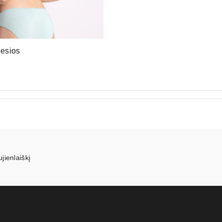
iesios
jienlaiškį