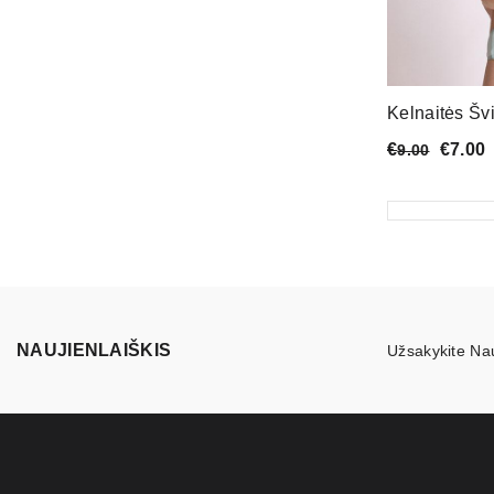
Kelnaitės Šv
€
€
7.00
9.00
NAUJIENLAIŠKIS
Užsakykite Nau