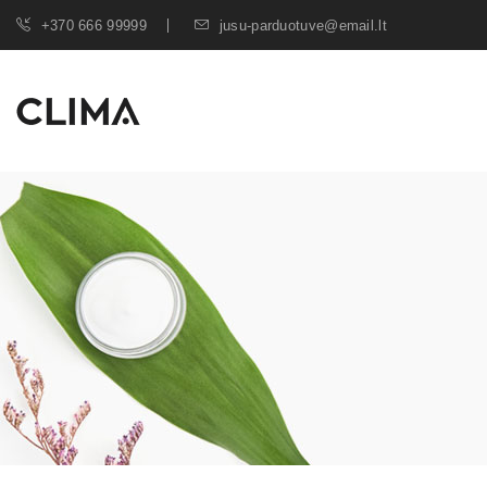
+370 666 99999
jusu-parduotuve@email.lt